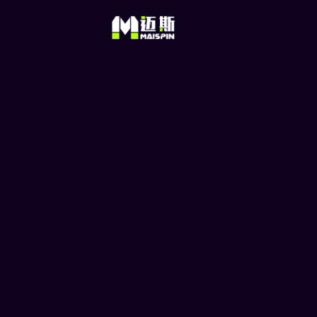
大方法流程，轻松储值秒
帐！
币安买 USDT（泰达币）是为了连接
和加密货币的桥梁，让用户可以透过
USDT 直接购买加密货币。 如果要在
平台…
© 2025 Maispin 版权所有
无国际限制 百万玩家推荐 让