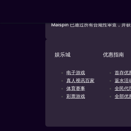
Maispin.com
由MIBS NV 经营，MI
(Zuikertuin Tower), Wil
OGL2024/145124/0922，根据《国家离
Maispin 已通过所有合规性审查
娱乐城
优惠指南
电子游戏
首存优
真人视讯百家
返水活
体育赛事
全民代
彩票游戏
全部优