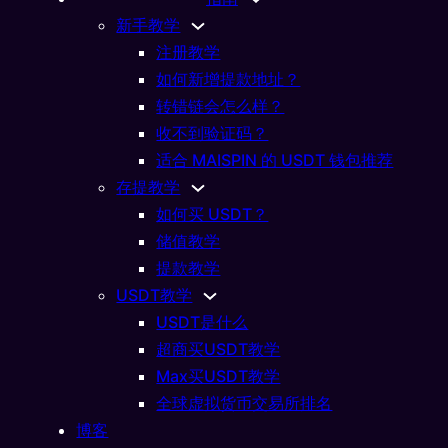
到
新手教学
注册教学
如何新增提款地址？
法币
转错链会怎么样？
收不到验证码？
币安
适合 MAISPIN 的 USDT 钱包推荐
存提教学
如何买 USDT？
储值教学
提款教学
USDT教学
USDT是什么
超商买USDT教学
Max买USDT教学
你随时随地随心所欲畅玩
全球虚拟货币交易所排名
博客