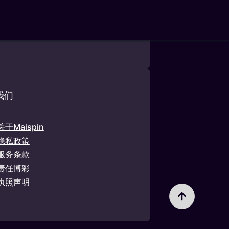
址为Zuikertuintjeweg Z/N
提供机会游戏编号
rdspelen，PB 1993，第 63 号）。
我们
关于Maispin
隐私政策
服务条款
责任博彩
执照声明