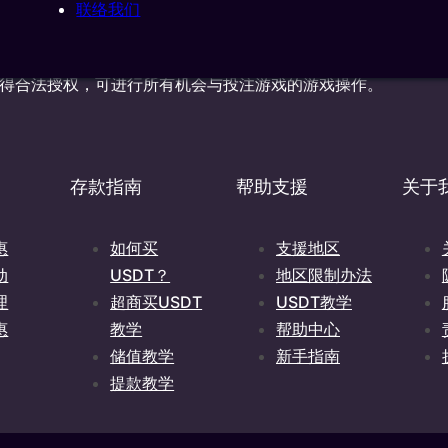
BS NV 是一家根据库拉索岛法律注册成立的公司，公司编号为162031，地
联络我们
lemstad, Curacao，并获得库拉索岛博彩控制委员会许可，可根据许可
岸危险游戏条例》（Landsverordening buitengaatse Haza
，并获得合法授权，可进行所有机会与投注游戏的游戏操作。
存款指南
帮助支援
关于
惠
如何买
支援地区
动
USDT？
地区限制办法
理
超商买USDT
USDT教学
惠
教学
帮助中心
储值教学
新手指南
提款教学