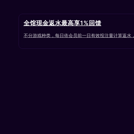
全馆现金返水最高享1%回馈
不分游戏种类，每日依会员前一日有效投注量计算返水，