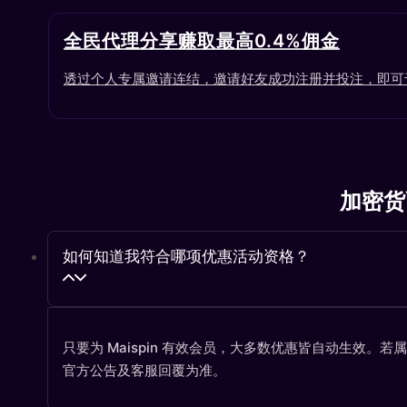
全民代理分享赚取最高0.4%佣金
透过个人专属邀请连结，邀请好友成功注册并投注，即可于
加密货
如何知道我符合哪项优惠活动资格？
只要为 Maispin 有效会员，大多数优惠皆自动生效
官方公告及客服回覆为准。