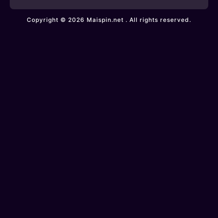
Copyright © 2026 Maispin.net . All rights reserved.