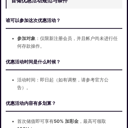
首储优惠活动规范与条件
谁可以参加这次优惠活动？
参加对象
：仅限新注册会员，并且帐户尚未进行任
何存款操作。
优惠活动时间是什么时候？
活动时间：即日起（如有调整，请参考官方公
告）。
优惠活动内容有多划算？
首次储值即可享有
50% 加彩金
，最高可领取