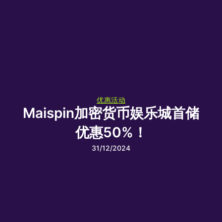
优惠活动
Maispin加密货币娱乐城首储
优惠50%！
31/12/2024