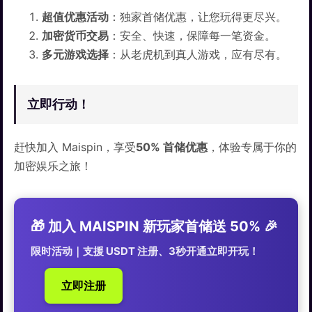
超值优惠活动
：独家首储优惠，让您玩得更尽兴。
加密货币交易
：安全、快速，保障每一笔资金。
多元游戏选择
：从老虎机到真人游戏，应有尽有。
立即行动！
赶快加入 Maispin，享受
50% 首储优惠
，体验专属于你的
加密娱乐之旅！
🎁 加入 MAISPIN 新玩家首储送 50% 🎉
限时活动｜支援 USDT 注册、3秒开通立即开玩！
立即注册