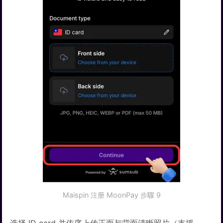
Maispin 注册 MoonPay 步驟 9
选择 ID card 并依序上传正面与背面清晰照片（支援