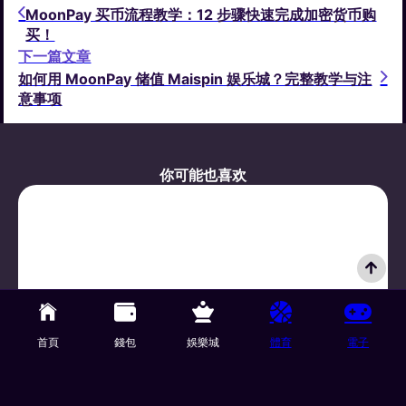
MoonPay 买币流程教学：12 步骤快速完成加密货币购
买！
下一篇文章
如何用 MoonPay 储值 Maispin 娱乐城？完整教学与注
意事项
你可能也喜欢
首頁
錢包
娛樂城
體育
電子