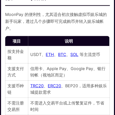
MoonPay 的便利性，尤其适合初次接触虚拟币娱乐城的
新手玩家，透过几个步骤即可完成购币并转入娱乐城帐
户。
项目
说明
按支持金
USDT、
ETH
、
BTC
、
SOL
等主流货币
额
支援支付
信用卡、Apple Pay、Google Pay、银行
方式
转帐（视地区而定）
支援币种
TRC20
、
ERC20
、BEP20，适用多种娱乐
链
城提款需求
不需注册
不需进入交易平台或上传繁复证件，节省
交易所
时间