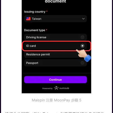
Maispin 注册 MoonPay 步驟 5