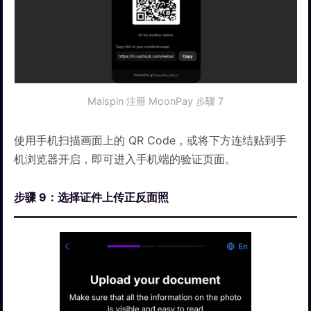
Maispin 注册 MoonPay 步驟 7
使用手机扫描画面上的 QR Code，或将下方连结贴到手
机浏览器开启，即可进入手机端的验证页面。
步骤 9：选择证件上传正反面照