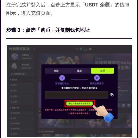
注册完成并登入后，点选上方显示「
USDT 余额
」的钱包
图示，进入充值页面。
步骤 3：点选「购币」并复制钱包地址