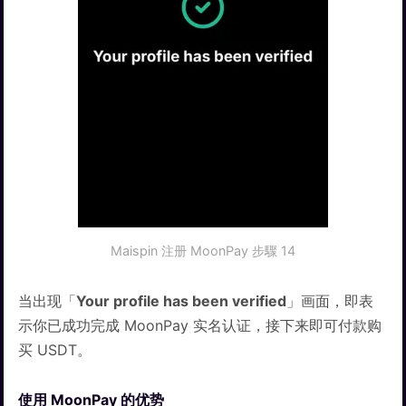
Maispin 注册 MoonPay 步驟 14
当出现「
Your profile has been verified
」画面，即表
示你已成功完成 MoonPay 实名认证，接下来即可付款购
买 USDT。
使用
MoonPay 的优势