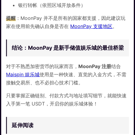
银行转帐（依照区域开放条件）
提醒
：MoonPay 并不是所有的国家都支援，因此建议玩
家在使用前先确认自身是否在
MoonPay 支援地区
。
结论：MoonPay 是新手储值娱乐城的最佳桥梁
对于不熟悉加密货币的玩家而言，
MoonPay 注册
结合
Maispin 娱乐城
使用是一种快速、直觉的入金方式，不需
接触交易所、也不必担心技术门槛。
只要掌握正确链别、付款方式与地址填写细节，就能快速
入手第一笔 USDT，开启你的娱乐城体验！
延伸阅读