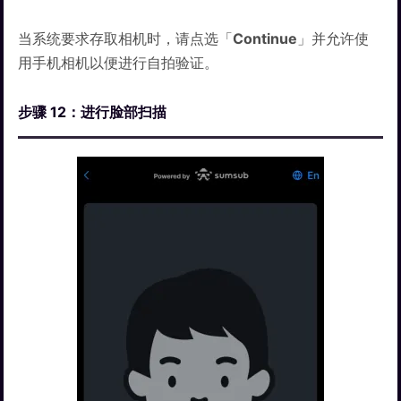
当系统要求存取相机时，请点选「
Continue
」并允许使
用手机相机以便进行自拍验证。
步骤 12：进行脸部扫描