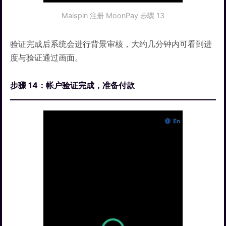
Maispin 注册 MoonPay 步驟 13
验证完成后系统会进行背景审核，大约几分钟内可看到进
度与验证通过画面。
步骤 14：帐户验证完成，准备付款