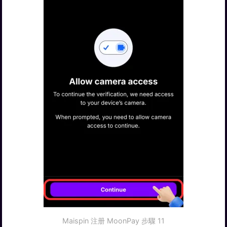
Maispin 注册 MoonPay 步驟 11