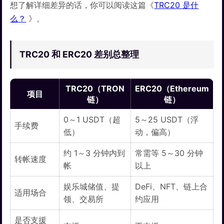
想了解详细差异的话，你可以阅读这篇《
TRC20 是什
么？
》。
TRC20 和 ERC20 差别总整理
TRC20（TRON
ERC20（Ethereum
项目
链）
链）
0～1 USDT（超
5～25 USDT（浮
手续费
低）
动，偏高）
约 1～3 分钟内到
常需等 5～30 分钟
转帐速度
帐
以上
娱乐城储值、提
DeFi、NFT、链上合
适用场合
领、交易所
约应用
是否支援