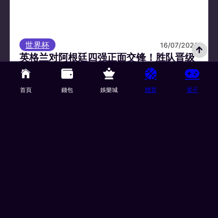
世界杯
16/07/2026
英格兰对阿根廷四强正面交锋！胜队晋级
决赛挑战西班牙
英格兰对阿根廷将在世界杯四强赛争夺最后一张决
首頁
錢包
娛樂城
體育
電子
赛门票，比赛于台湾时间 7 月 16 日凌晨 3 点在亚特
兰大开踢。 西班牙…