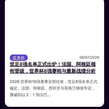
世界杯
08/07/2026
世足8强名单正式出炉！法国、阿根廷领
衔晋级，世界杯8强赛程与最新战绩分析
2026 世界杯16强赛事全部结束，世足8强名单正式
确定。法国、阿根廷、西班牙与英格兰继续争冠，
挪威则以 2：1 淘汰巴…