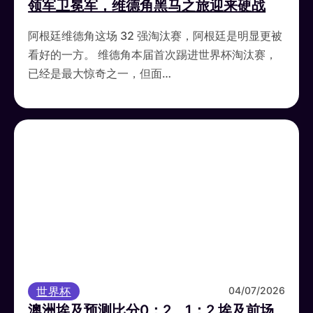
领军卫冕军，维德角黑马之旅迎来硬战
阿根廷维德角这场 32 强淘汰赛，阿根廷是明显更被
看好的一方。 维德角本届首次踢进世界杯淘汰赛，
已经是最大惊奇之一，但面…
世界杯
04/07/2026
澳洲埃及预测比分0：2、1：2 埃及前场