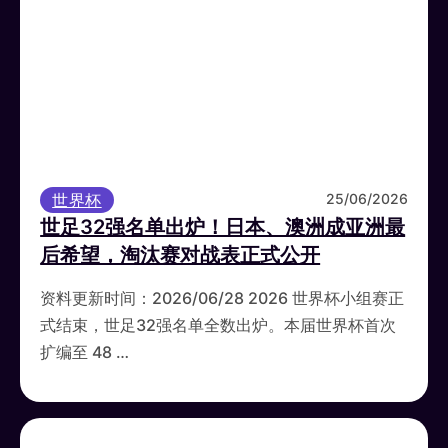
世界杯
25/06/2026
世足32强名单出炉！日本、澳洲成亚洲最
后希望，淘汰赛对战表正式公开
资料更新时间：2026/06/28 2026 世界杯小组赛正
式结束，世足32强名单全数出炉。本届世界杯首次
扩编至 48 …