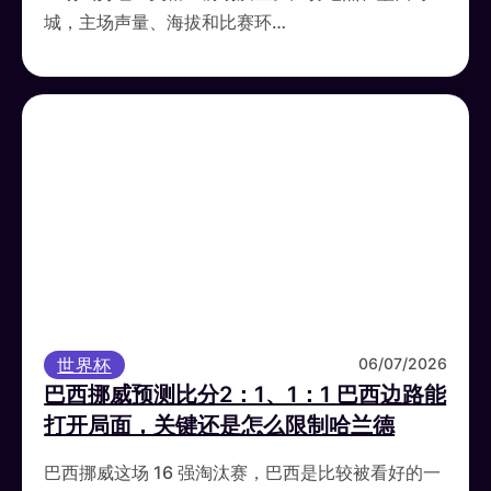
城，主场声量、海拔和比赛环…
世界杯
06/07/2026
巴西挪威预测比分2：1、1：1 巴西边路能
打开局面，关键还是怎么限制哈兰德
巴西挪威这场 16 强淘汰赛，巴西是比较被看好的一