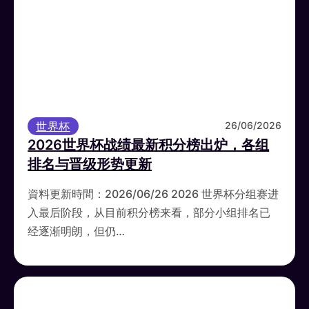
世界杯
26/06/2026
2026世界杯战绩最新积分榜出炉，各组
排名与晋级形势更新
資料更新時間：2026/06/26 2026 世界杯分组赛进
入最后阶段，从目前积分榜来看，部分小组排名已
经逐渐明朗，但仍…