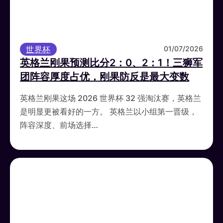
世界杯
01/07/2026
英格兰刚果预测比分2：0、2：1！三狮军
团阵容厚度占优，刚果防反是最大变数
英格兰刚果这场 2026 世界杯 32 强淘汰赛，英格兰
是明显更被看好的一方。 英格兰以小组第一晋级，
阵容深度、前场选择…