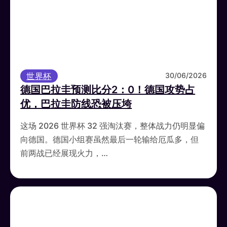
世界杯
30/06/2026
德国巴拉圭预测比分2：0！德国攻势占
优，巴拉圭防线恐被压垮
这场 2026 世界杯 32 强淘汰赛，整体战力仍明显偏
向德国。德国小组赛虽然最后一轮输给厄瓜多，但
前两战已经展现火力，…