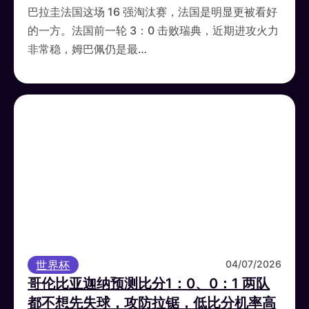
巴拉圭法国这场 16 强淘汰赛，法国是明显更被看好
的一方。法国前一轮 3：0 击败瑞典，近期进攻火力
非常稳，姆巴佩仍是最…
世界杯
04/07/2026
哥伦比亚迦纳预测比分1：0、0：1 两队
都不想先失球，攻防拉锯，低比分机率高