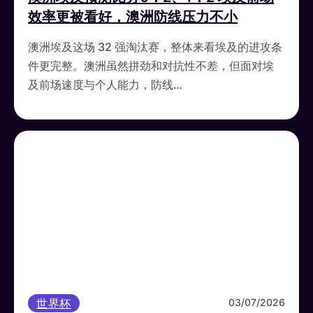
效率更被看好，澳洲防线压力不小
澳洲埃及这场 32 强淘汰赛，整体来看埃及的进攻条
件更完整。澳洲虽然拼劲和对抗性不差，但面对埃
及前场速度与个人能力，防线…
世界杯
03/07/2026