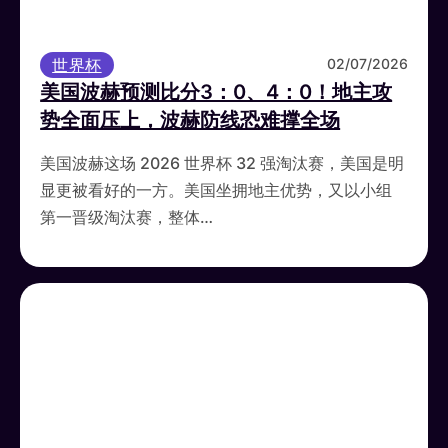
世界杯
02/07/2026
美国波赫预测比分3：0、4：0！地主攻
势全面压上，波赫防线恐难撑全场
美国波赫这场 2026 世界杯 32 强淘汰赛，美国是明
显更被看好的一方。美国坐拥地主优势，又以小组
第一晋级淘汰赛，整体…