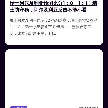
瑞士阿尔及利亚预测比分1：0、1：1！瑞
士防守稳，阿尔及利亚反击不能小看
瑞士阿尔及利亚这场 32 强淘汰赛，瑞士是较被看好
的一方。瑞士小组赛拿下 B 组第一，整体攻守平
衡，比赛稳定度不差。 阿…