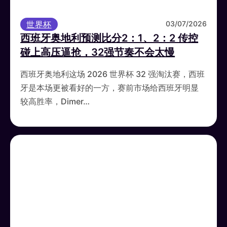
世界杯
03/07/2026
西班牙奥地利预测比分2：1、2：2 传控
碰上高压逼抢，32强节奏不会太慢
西班牙奥地利这场 2026 世界杯 32 强淘汰赛，西班
牙是本场更被看好的一方，赛前市场给西班牙明显
较高胜率，Dimer…