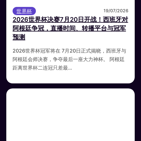
世界杯
19/07/2026
2026世界杯决赛7月20日开战！西班牙对
阿根廷争冠，直播时间、转播平台与冠军
预测
2026世界杯冠军将在 7月20日正式揭晓，西班牙与
阿根廷会师决赛，争夺最后一座大力神杯。 阿根廷
距离世界杯二连冠只差最…