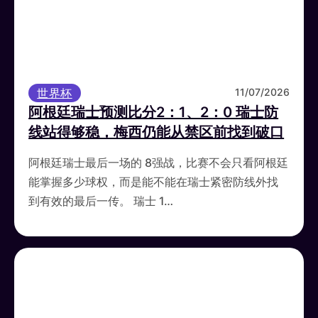
世界杯
11/07/2026
阿根廷瑞士预测比分2：1、2：0 瑞士防
线站得够稳，梅西仍能从禁区前找到破口
阿根廷瑞士最后一场的 8强战，比赛不会只看阿根廷
能掌握多少球权，而是能不能在瑞士紧密防线外找
到有效的最后一传。 瑞士 1…