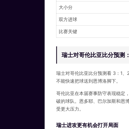
大小分
双方进球
比赛关键
瑞士对哥伦比亚比分预测：
瑞士对哥伦比亚比分预测看 3：1
不能快速把球送到恩博洛脚下。
哥伦比亚在本届赛事防守表现稳定
破的球队。恩多耶、巴尔加斯和恩
受更大压力。
瑞士进攻更有机会打开局面