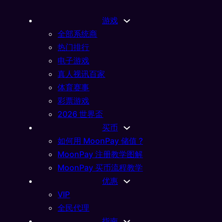
游戏
全部系统商
热门排行
电子游戏
真人视讯百家
体育赛事
彩票游戏
2026 世界盃
买币
如何用 MoonPay 储值 ?
MoonPay 注册教学图解
MoonPay 买币流程教学
优惠
VIP
全民代理
指南