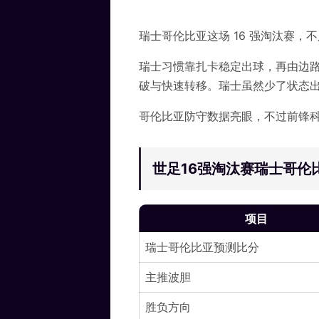
瑞士哥伦比亚这场 16 强淘汰赛
瑞士习惯靠扎卡稳定出球，再由边路
破与快速转移。瑞士虽然少了状态
哥伦比亚防守数据亮眼，不过前锋
世足16强淘汰赛瑞士哥伦
项目
瑞士哥伦比亚预测比分
主推波胆
胜负方向