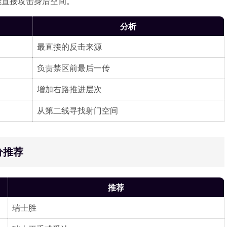
能直接攻击身后空间。
分析
最直接的反击来源
负责禁区前最后一传
增加右路推进层次
从第二线寻找射门空间
分推荐
推荐
瑞士胜