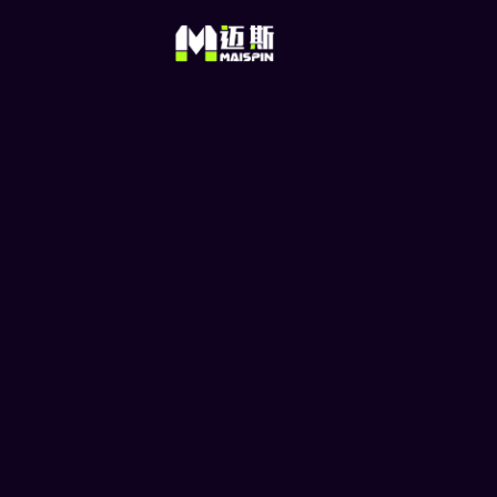
瑞士哥伦比亚预