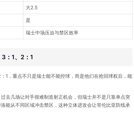
大2.5
是
瑞士中场压迫与禁区效率
3：1、2：1
、2：1，重点不只是瑞士能不能控球，而是他们在抢回球权后，能
，过去几场让对手很难制造射正机会，但瑞士并不是只靠单点突
博洛能从不同区域冲击禁区，这种立体进攻会让哥伦比亚防线承