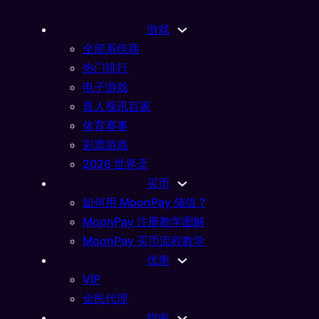
游戏
全部系统商
热门排行
电子游戏
真人视讯百家
体育赛事
彩票游戏
2026 世界盃
买币
如何用 MoonPay 储值 ?
MoonPay 注册教学图解
MoonPay 买币流程教学
优惠
VIP
全民代理
指南