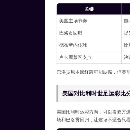
关键
美国主场节奏
能
巴洛贡回归
提
德布劳内传球
比
卢卡库禁区支点
决
巴洛贡原本因红牌可能缺席，但赛
美国对比利时世足运彩比
美国比利时运彩方向，可以看双方进
场和巴洛贡回归，让这场不适合只