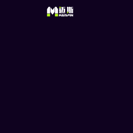
美国比利时预测