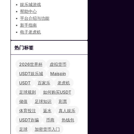
娱乐城游戏
帮助中心
平台介绍与功能
新手指南
电子老虎机
热门标签
2026世界杯
虚拟货币
USDT娱乐城
Maispin
USDT
百家乐
老虎机
足球规则
如何购买USDT
储值
足球知识
彩票
体育投注
返水
真人娱乐
USDT诈骗
币商
热钱包
足球
加密货币入门