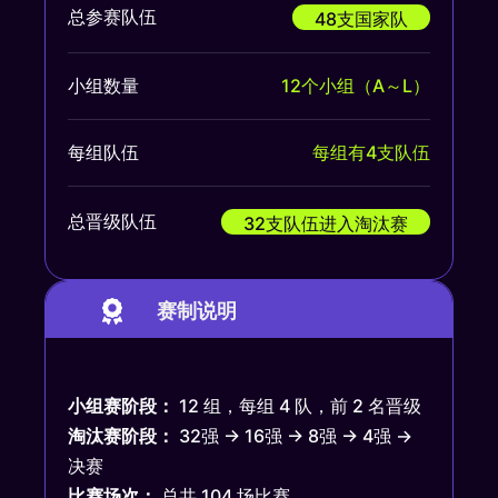
总参赛队伍
48支国家队
小组数量
12个小组（A～L）
每组队伍
每组有4支队伍
总晋级队伍
32支队伍进入淘汰赛
赛制说明
小组赛阶段：
12 组，每组 4 队，前 2 名晋级
淘汰赛阶段：
32强 → 16强 → 8强 → 4强 →
决赛
比赛场次：
总共 104 场比赛