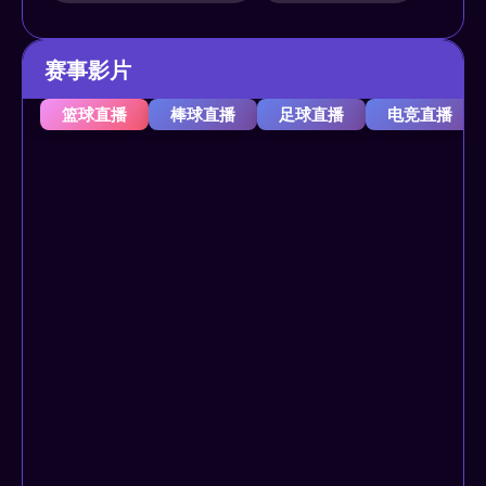
赛事影片
篮球直播
棒球直播
足球直播
电竞直播