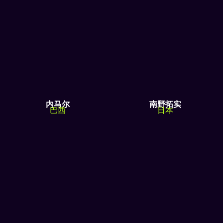
内马尔
南野拓实​
巴西
日本