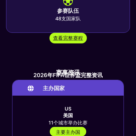
参赛队伍
48支国家队
查看完整赛程
赛事资讯
2026年FIFA世界盃完整资讯
主办国家
US
美国
11个城市举办比赛
主要主办国