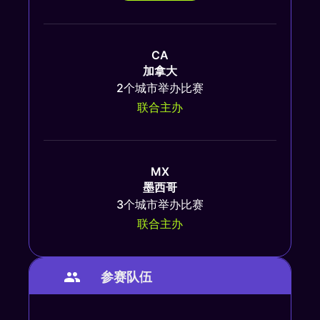
CA
加拿大
2个城市举办比赛
联合主办
MX
墨西哥
3个城市举办比赛
联合主办
参赛队伍