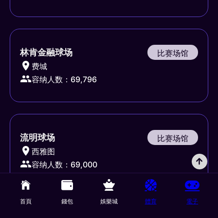
林肯金融球场
比赛场馆
费城
容纳人数：69,796
流明球场
比赛场馆
西雅图
容纳人数：69,000
首頁
錢包
娛樂城
體育
電子