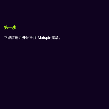
第一步
立即註册并开始投注 Maispin赌场。