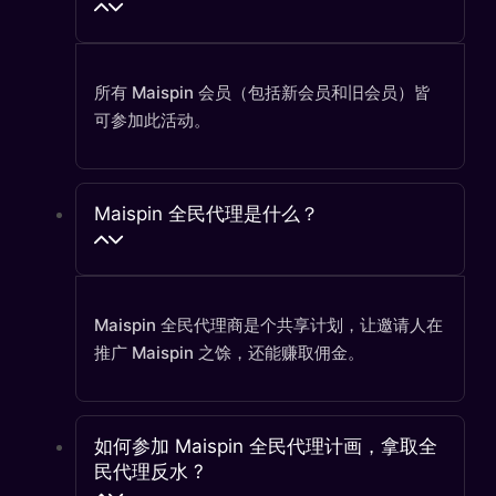
所有 Maispin 会员（包括新会员和旧会员）皆
可参加此活动。
Maispin 全民代理是什么？
Maispin 全民代理商是个共享计划，让邀请人在
推广 Maispin 之馀，还能赚取佣金。
如何参加 Maispin 全民代理计画，拿取全
民代理反水 ?