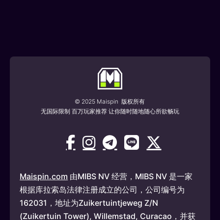
© 2025 Maispin 版权所有
无国际限制 百万玩家推荐 让你随时随地随心所欲畅玩
Maispin.com
由MIBS NV 经营，MIBS NV 是一家
根据库拉索岛法律注册成立的公司，公司编号为
162031，地址为Zuikertuintjeweg Z/N
(Zuikertuin Tower), Willemstad, Curacao，并获