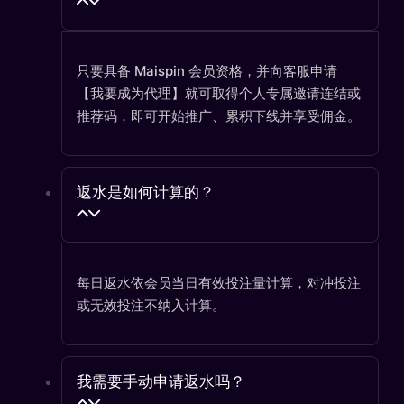
只要具备 Maispin 会员资格，并向客服申请
【我要成为代理】就可取得个人专属邀请连结或
推荐码，即可开始推广、累积下线并享受佣金。
返水是如何计算的？
每日返水依会员当日有效投注量计算，对冲投注
或无效投注不纳入计算。
我需要手动申请返水吗？