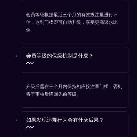
会员等级根据最近三个月的有效投注量进行评
估，达到门槛即可自动升级，享受更高返水比
例。
会员等级的保级机制是什麽？
升级后需在三个月内保持相应投注量门槛，否则
将于审核后降回先前等级。
如果发现违规行为会有什麽后果？