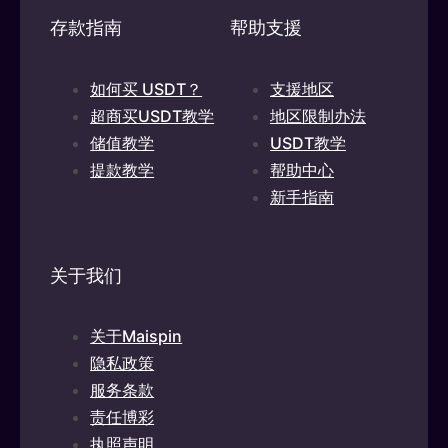
存款指南
帮助支援
如何买 USDT？
支援地区
超商买USDT教学
地区限制办法
储值教学
USDT教学
提款教学
帮助中心
新手指南
关于我们
关于Maispin
隐私政策
服务条款
责任博彩
执照声明