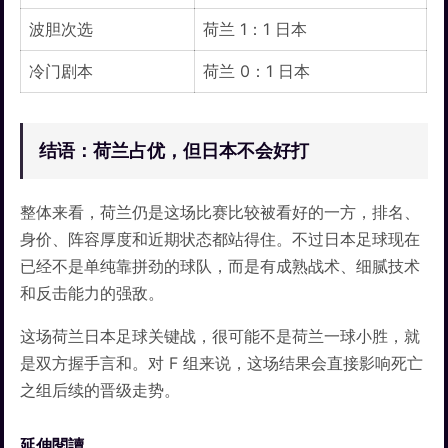
波胆次选
荷兰 1：1 日本
冷门剧本
荷兰 0：1 日本
结语：荷兰占优，但日本不会好打
整体来看，荷兰仍是这场比赛比较被看好的一方，排名、
身价、阵容厚度和近期状态都站得住。不过日本足球现在
已经不是单纯靠拼劲的球队，而是有成熟战术、细腻技术
和反击能力的强敌。
这场荷兰日本足球关键战，很可能不是荷兰一球小胜，就
是双方握手言和。对 F 组来说，这场结果会直接影响死亡
之组后续的晋级走势。
延伸閱讀