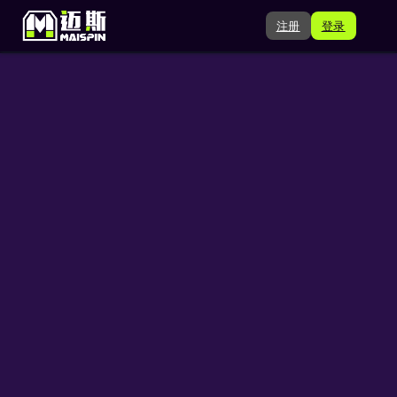
注册
登录