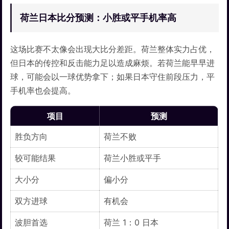
荷兰日本比分预测：小胜或平手机率高
这场比赛不太像会出现大比分差距。荷兰整体实力占优，
但日本的传控和反击能力足以造成麻烦。若荷兰能早早进
球，可能会以一球优势拿下；如果日本守住前段压力，平
手机率也会提高。
项目
预测
胜负方向
荷兰不败
较可能结果
荷兰小胜或平手
大小分
偏小分
双方进球
有机会
波胆首选
荷兰 1：0 日本