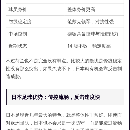
球员身价
整体身价更高
防线稳定度
范戴克领军，对抗性强
中场控制
德容具备控球与推进能力
近期状态
14 场不败，稳定度高
不过荷兰也不是完全没有弱点。比较大的隐忧是锋线稳定
性没有那么突出，如果久攻不下，日本就有机会靠反击制
造威胁。
日本足球优势：传控流畅，反击速度快
日本足球近几年最大的特色，就是整体性非常好。即使面
对欧洲强队，日本也不会只是一味防守，而是能透过流畅