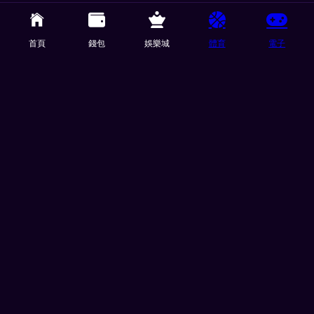
首頁
錢包
娛樂城
體育
電子
© 2025 Maispin 版权所有
无国际限制 百万玩家推荐 让你随时随地随心所欲畅玩
Maispin.com
由MIBS NV 经营，MIBS NV 是一家
根据库拉索岛法律注册成立的公司，公司编号为
162031，地址为Zuikertuintjeweg Z/N
(Zuikertuin Tower), Willemstad, Curacao，并获
得库拉索岛博彩控制委员会许可，可根据许可提供
机会游戏编号 OGL2024/145124/0922，根据《国
家离岸危险游戏条例》（Landsverordening