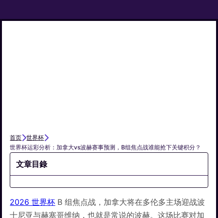
首页
世界杯
世界杯运彩分析：加拿大vs波赫赛事预测，B组焦点战谁能抢下关键积分？
文章目錄
2026 世界杯
B 组焦点战，加拿大将在多伦多主场迎战波
士尼亚与赫塞哥维纳，也就是常说的波赫。这场比赛对加