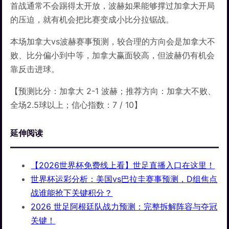
首战通常不会踢得太开放，波赫如果能够撑过加拿大开局
的压迫，就有机会把比赛变成小比分拉锯战。
本场加拿大vs波赫赛事预测，较合理的方向会是加拿大不
败、比分偏小到中等，加拿大赢面较高，但波赫仍有机会
靠反击进球。
【预测比分：加拿大 2-1 波赫；推荐方向：加拿大不败、
全场2.5球以上；信心指数：7 / 10】
延伸阅读
【2026世界杯免费线上看】世足直播入口在这里！
世界杯运彩分析：美国vs巴拉圭赛事预测，D组焦点
战谁能抢下关键积分？
2026 世足阿根廷队战力预测：完整拆解阵容与夺冠
关键！