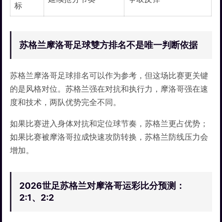
标
苏格兰摩洛哥足球雙方排名不是唯一判断依据
苏格兰摩洛哥足球排名可以作为参考，但这场比赛更关键
的是风格对位。苏格兰强在对抗和执行力，摩洛哥强在速
度和技术，两队优势完全不同。
如果比赛进入身体对抗和定位球节奏，苏格兰更占优势；
如果比赛被摩洛哥拉成快速攻防转换，苏格兰防线压力会
增加。
2026世足苏格兰对摩洛哥运彩比分预测：
2:1、2:2