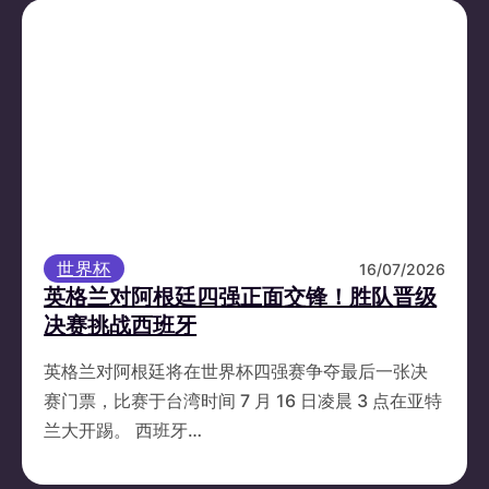
世界杯
16/07/2026
英格兰对阿根廷四强正面交锋！胜队晋级
决赛挑战西班牙
英格兰对阿根廷将在世界杯四强赛争夺最后一张决
赛门票，比赛于台湾时间 7 月 16 日凌晨 3 点在亚特
兰大开踢。 西班牙…