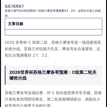
首页
世界杯
苏格兰能守住C组优势吗？苏格兰摩洛哥预测看2:1、2:2，运彩比分进入拉锯
战
文章目錄
2026 世界杯 C 组第二轮，苏格兰摩洛哥是一场强度很高
的抢分战。苏格兰对抗能力扎实，摩洛哥反击速度快，运
彩比分预测看好 2:1、2:2。
2026世界杯苏格兰摩洛哥预测：C组第二轮关
键抢分战
苏格兰摩洛哥这场比赛，对 C 组出线形势非常关键。苏格
兰首轮拿到理想结果后，第二轮若能继续抢分，就能在小
组竞争中占据更主动的位置。