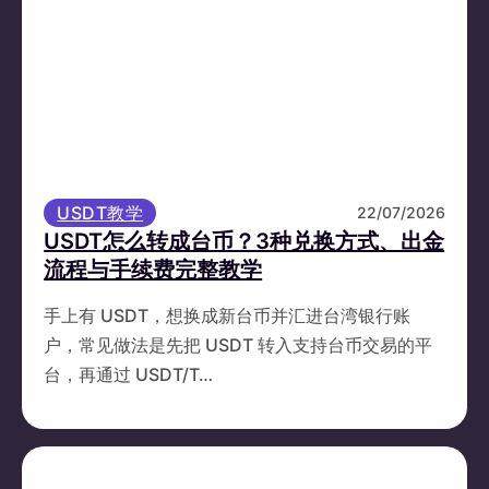
USDT教学
22/07/2026
USDT怎么转成台币？3种兑换方式、出金
流程与手续费完整教学
手上有 USDT，想换成新台币并汇进台湾银行账
户，常见做法是先把 USDT 转入支持台币交易的平
台，再通过 USDT/T…