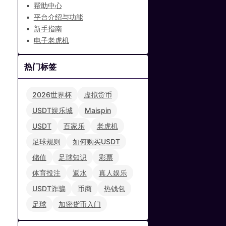
帮助中心
平台介绍与功能
新手指南
电子老虎机
热门标签
2026世界杯
虚拟货币
USDT娱乐城
Maispin
USDT
百家乐
老虎机
足球规则
如何购买USDT
储值
足球知识
彩票
体育投注
返水
真人娱乐
USDT诈骗
币商
热钱包
足球
加密货币入门