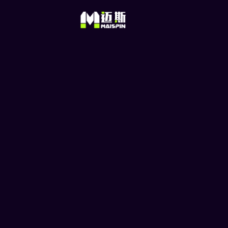
巴西能踢出C组压