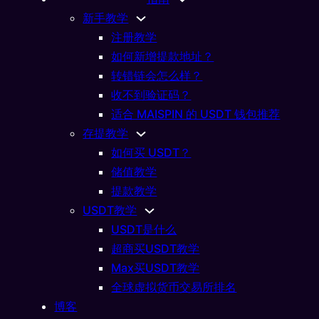
新手教学
注册教学
如何新增提款地址？
转错链会怎么样？
收不到验证码？
适合 MAISPIN 的 USDT 钱包推荐
存提教学
世界杯
如何买 USDT？
制力吗？巴西海地预测看3
储值教学
提款教学
比分热度升高
USDT教学
USDT是什么
20/06/2026
超商买USDT教学
Max买USDT教学
全球虚拟货币交易所排名
博客