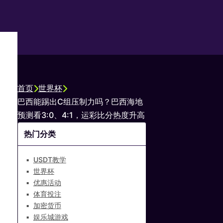
首页
世界杯
巴西能踢出C组压制力吗？巴西海地
预测看3:0、4:1，运彩比分热度升高
热门分类
USDT教学
世界杯
优惠活动
体育投注
加密货币
娱乐城游戏