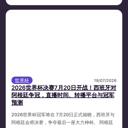
世界杯
19/07/2026
2026世界杯决赛7月20日开战！西班牙对
阿根廷争冠，直播时间、转播平台与冠军
预测
2026世界杯冠军将在 7月20日正式揭晓，西班牙与
阿根廷会师决赛，争夺最后一座大力神杯。 阿根廷