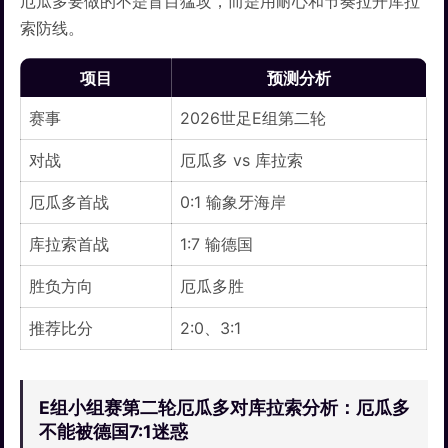
厄瓜多要做的不是盲目猛攻，而是用耐心和节奏拉开库拉
索防线。
项目
预测分析
赛事
2026世足E组第二轮
对战
厄瓜多 vs 库拉索
厄瓜多首战
0:1 输象牙海岸
库拉索首战
1:7 输德国
胜负方向
厄瓜多胜
推荐比分
2:0、3:1
E组小组赛第二轮厄瓜多对库拉索分析：厄瓜多
不能被德国7:1迷惑