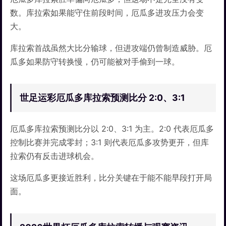
数。库拉索如果能守住前段时间，厄瓜多进攻压力会变
大。
库拉索首战虽然大比分输球，但进攻端仍曾制造威胁。厄
瓜多如果防守转换慢，仍可能被对手偷到一球。
世足运彩厄瓜多库拉索预测比分 2:0、3:1
厄瓜多库拉索预测比分以 2:0、3:1 为主。2:0 代表厄瓜多
控制比赛并完成零封；3:1 则代表厄瓜多攻势更开，但库
拉索仍有反击进球机会。
这场厄瓜多更接近胜利，比分关键在于能不能早段打开局
面。