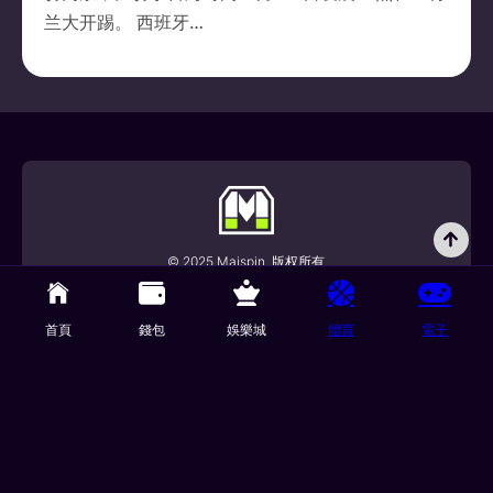
兰大开踢。 西班牙…
© 2025 Maispin 版权所有
无国际限制 百万玩家推荐 让你随时随地随心所欲畅玩
首頁
錢包
娛樂城
體育
電子
Maispin.com
由MIBS NV 经营，MIBS NV 是一家
根据库拉索岛法律注册成立的公司，公司编号为
162031，地址为Zuikertuintjeweg Z/N