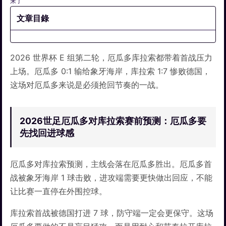
来了
文章目錄
2026 世界杯 E 组第二轮，厄瓜多库拉索都带着首战压力
上场。厄瓜多 0:1 输给象牙海岸，库拉索 1:7 惨败德国，
这场对厄瓜多来说是必须抢回节奏的一战。
2026世足厄瓜多对库拉索赛前预测：厄瓜多要
先找回进球感
厄瓜多对库拉索预测，主线会落在厄瓜多胜出。厄瓜多首
战被象牙海岸 1 球击败，进攻端需要更快做出回应，不能
让比赛一直停在外围控球。
库拉索首战被德国打进 7 球，防守端一定会更保守。这场