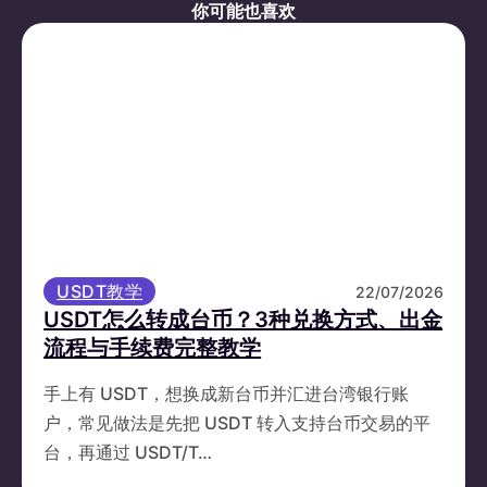
你可能也喜欢
USDT教学
22/07/2026
USDT怎么转成台币？3种兑换方式、出金
流程与手续费完整教学
手上有 USDT，想换成新台币并汇进台湾银行账
户，常见做法是先把 USDT 转入支持台币交易的平
台，再通过 USDT/T…