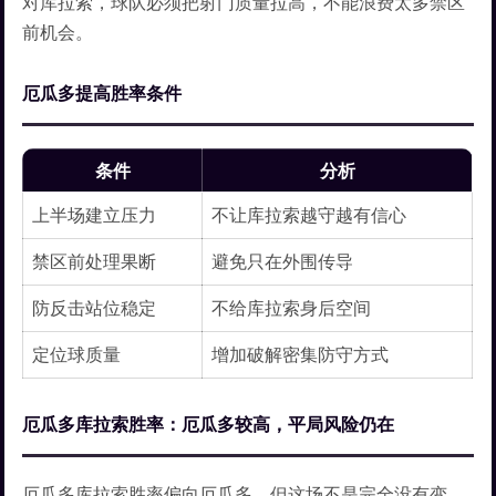
对库拉索，球队必须把射门质量拉高，不能浪费太多禁区
前机会。
厄瓜多提高胜率条件
条件
分析
上半场建立压力
不让库拉索越守越有信心
禁区前处理果断
避免只在外围传导
防反击站位稳定
不给库拉索身后空间
定位球质量
增加破解密集防守方式
厄瓜多库拉索胜率：厄瓜多较高，平局风险仍在
厄瓜多库拉索胜率偏向厄瓜多，但这场不是完全没有变