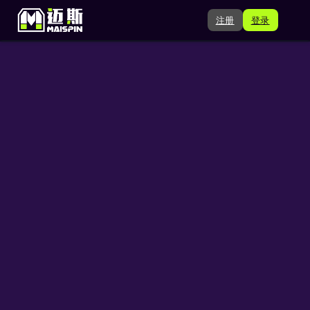
注册
登录