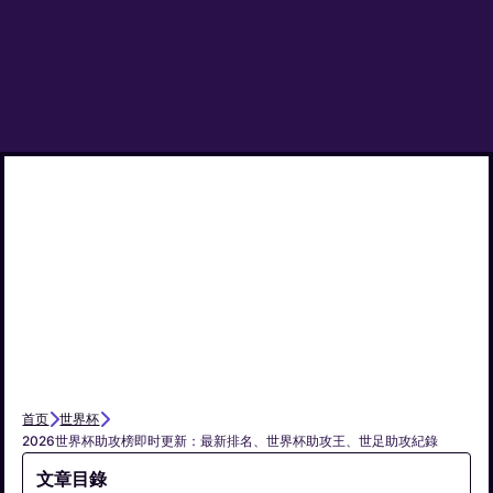
首页
世界杯
2026世界杯助攻榜即时更新：最新排名、世界杯助攻王、世足助攻紀錄
文章目錄