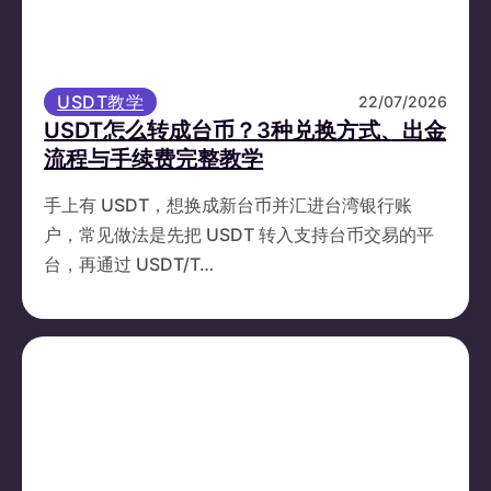
USDT教学
22/07/2026
USDT怎么转成台币？3种兑换方式、出金
流程与手续费完整教学
手上有 USDT，想换成新台币并汇进台湾银行账
户，常见做法是先把 USDT 转入支持台币交易的平
台，再通过 USDT/T…