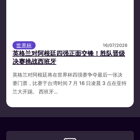
世界杯
16/07/2026
英格兰对阿根廷四强正面交锋！胜队晋级
决赛挑战西班牙
英格兰对阿根廷将在世界杯四强赛争夺最后一张决
赛门票，比赛于台湾时间 7 月 16 日凌晨 3 点在亚特
兰大开踢。 西班牙…