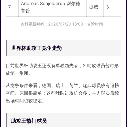
Andreas Schjelderup 谢尔德
7
挪威
3
鲁普
资料更新时间：2026/07/20 13:00（台湾时间）
世界杯助攻王竞争走势
目前世界杯助攻王还没有单独领先者，2 助攻球员暂时形
成第一集团。
从竞争条件来看，德国、瑞士、荷兰、瑞典球员较有追榜
空间。原因很简单：这些球队进攻机会多，主力球员后续
出场时间也较稳定。
助攻王热门球员