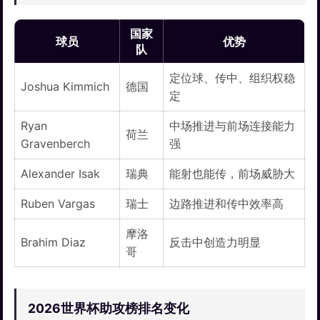
国家
球员
优势
队
定位球、传中、组织权稳
Joshua Kimmich
德国
定
Ryan
中场推进与前场连接能力
荷兰
Gravenberch
强
Alexander Isak
瑞典
能射也能传，前场威胁大
Ruben Vargas
瑞士
边路推进和传中效率高
摩洛
Brahim Diaz
反击中创造力明显
哥
2026世界杯助攻榜排名变化