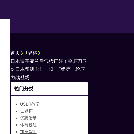
首页
世界杯
日本逼平荷兰后气势正好！突尼西亚
对日本预测 1:1、1:2，F组第二轮压
力战登场
热门分类
USDT教学
世界杯
优惠活动
体育投注
加密货币