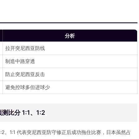
分析
拉开突尼西亚防线
制造中路穿透
防止突尼西亚反击
避免控球多但进球少
分 1:1、1:2
1:2。1:1 代表突尼西亚防守修正后成功拖住比赛，日本虽然占