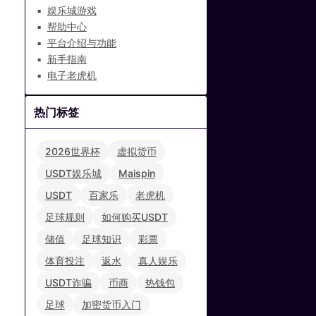
娱乐城游戏
帮助中心
平台介绍与功能
新手指南
电子老虎机
热门标签
2026世界杯
虚拟货币
USDT娱乐城
Maispin
USDT
百家乐
老虎机
足球规则
如何购买USDT
储值
足球知识
彩票
体育投注
返水
真人娱乐
USDT诈骗
币商
热钱包
足球
加密货币入门