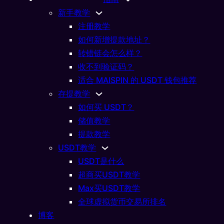
新手教学
注册教学
如何新增提款地址？
转错链会怎么样？
收不到验证码？
适合 MAISPIN 的 USDT 钱包推荐
存提教学
世界杯
如何买 USDT？
后气势正好！突尼西亚对日本
储值教学
提款教学
1:2，F组第二轮压力战登
USDT教学
USDT是什么
21/06/2026
超商买USDT教学
Max买USDT教学
全球虚拟货币交易所排名
博客