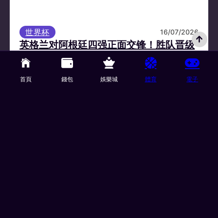
世界杯
16/07/2026
英格兰对阿根廷四强正面交锋！胜队晋级
决赛挑战西班牙
英格兰对阿根廷将在世界杯四强赛争夺最后一张决
首頁
錢包
娛樂城
體育
電子
赛门票，比赛于台湾时间 7 月 16 日凌晨 3 点在亚特
兰大开踢。 西班牙…
© 2025 Maispin 版权所有