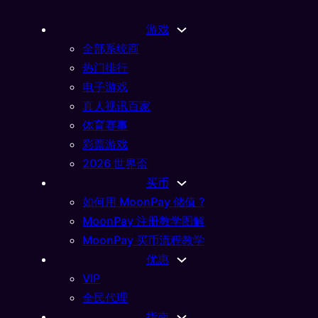
游戏
全部系统商
热门排行
电子游戏
真人视讯百家
体育赛事
彩票游戏
2026 世界盃
买币
如何用 MoonPay 储值 ?
MoonPay 注册教学图解
MoonPay 买币流程教学
优惠
VIP
全民代理
指南