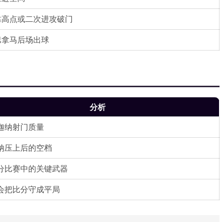
靠高点或二次进攻破门
巴拿马后场出球
分析
迦纳射门质量
纳压上后的空档
分比赛中的关键武器
会把比分守成平局