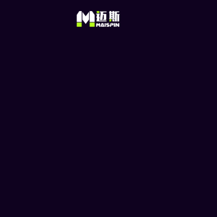
迦纳对巴拿马预