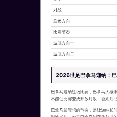
对战
胜负方向
比赛节奏
波胆方向一
波胆方向二
2026世足巴拿马迦纳：
巴拿马迦纳这场比赛，巴拿马大概
不能让比赛变成开放对攻，否则后
巴拿马最理想的节奏，是让迦纳长