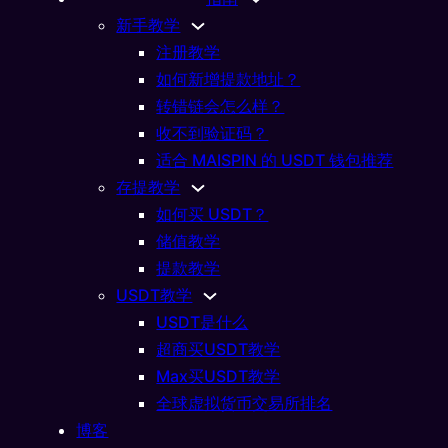
新手教学
注册教学
如何新增提款地址？
转错链会怎么样？
收不到验证码？
适合 MAISPIN 的 USDT 钱包推荐
存提教学
世界杯
如何买 USDT？
测：2026世界杯L组抢
储值教学
提款教学
平局都值得关注
USDT教学
USDT是什么
18/06/2026
超商买USDT教学
Max买USDT教学
全球虚拟货币交易所排名
博客