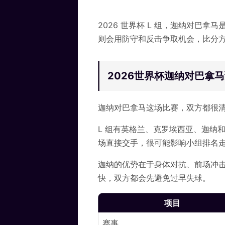
2026 世界杯 L 组，迦纳对巴
则会用防守和反击争取机会，比分方向看
2026世界杯迦纳对巴拿
迦纳对巴拿马这场比赛，双方都很
L 组有英格兰、克罗埃西亚、迦纳
场直接交手，很可能影响小组排名
迦纳的优势在于身体对抗、前场冲
快，双方都会先避免过早失球。
项目
赛事