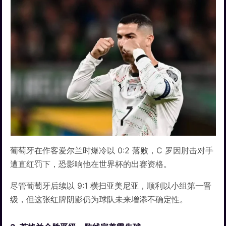
葡萄牙在作客爱尔兰时爆冷以 0:2 落败，C 罗因肘击对手
遭直红罚下，恐影响他在世界杯的出赛资格。
尽管葡萄牙后续以 9:1 横扫亚美尼亚，顺利以小组第一晋
级，但这张红牌阴影仍为球队未来增添不确定性。