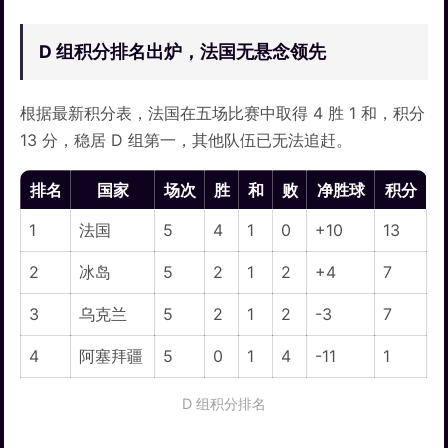
D 组积分排名出炉，法国无悬念领先
根据最新积分表，法国在五场比赛中取得 4 胜 1 和，积分
13 分，稳居 D 组第一，其他队伍已无法追赶。
排名
国家
场次
胜
和
败
净胜球
积分
1
法国
5
4
1
0
+10
13
2
冰岛
5
2
1
2
+4
7
3
乌克兰
5
2
1
2
-3
7
4
阿塞拜疆
5
0
1
4
-11
1
D 组积分排名