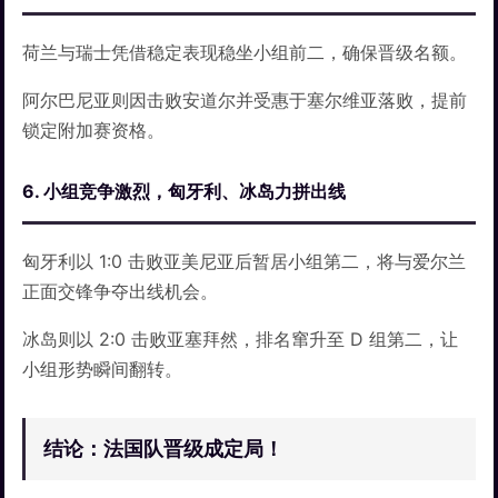
荷兰与瑞士凭借稳定表现稳坐小组前二，确保晋级名额。
阿尔巴尼亚则因击败安道尔并受惠于塞尔维亚落败，提前
锁定附加赛资格。
6. 小组竞争激烈，匈牙利、冰岛力拼出线
匈牙利以 1:0 击败亚美尼亚后暂居小组第二，将与爱尔兰
正面交锋争夺出线机会。
冰岛则以 2:0 击败亚塞拜然，排名窜升至 D 组第二，让
小组形势瞬间翻转。
结论：法国队晋级成定局！