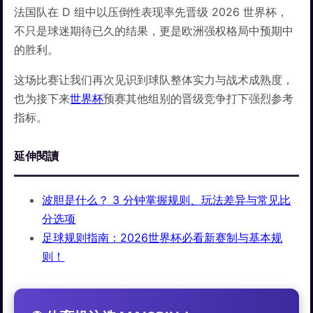
法国队在 D 组中以压倒性表现率先晋级 2026 世界杯，
不只是球迷期待已久的结果，更是欧洲强权格局中预期中
的胜利。
这场比赛让我们再次见识到球队整体实力与战术成熟度，
也为接下来
世界杯
预赛其他组别的晋级竞争打下强烈参考
指标。
延伸閱讀
波胆是什么？ 3 分钟掌握规则、玩法差异与常见比
分选项
足球规则指南：2026世界杯必看新赛制与基本规
则！