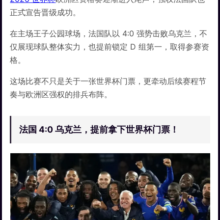
正式宣告晋级成功。
在主场王子公园球场，法国队以 4:0 强势击败乌克兰，不
仅展现球队整体实力，也提前锁定 D 组第一，取得参赛资
格。
这场比赛不只是关于一张世界杯门票，更牵动后续赛程节
奏与欧洲区强权的排兵布阵。
法国 4:0 乌克兰，提前拿下世界杯门票！