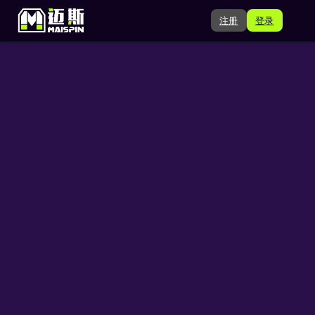
注册
登录