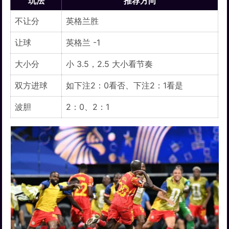
玩法
推荐方向
不让分
英格兰胜
让球
英格兰 -1
大小分
小 3.5，2.5 大小看节奏
双方进球
如下注2：0看否、下注2：1看是
波胆
2：0、2：1