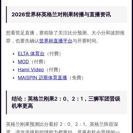
2026世界杯
英格兰
对
刚果
转播与直播资讯
想看世足直播，赛前除了关注比分预测、大小分和波胆推
荐，也要先确认
世界杯直播平台
与开赛时间。
ELTA 体育台
（付費）
MOD
（付費）
Hami Video
（付費）
MAISPIN 迈斯体育直播
（免費）
结论：英格兰刚果2：0、2：1，三狮军团晋级
机率更高
英格兰刚果预测比分看好 2：0、2：1。英格兰阵容深
度、进攻选择和控球能力都更好，是更有机会晋级的一