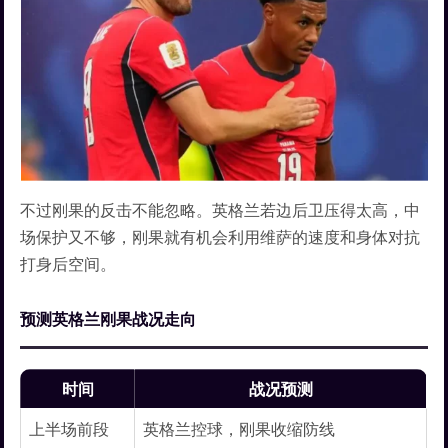
不过刚果的反击不能忽略。英格兰若边后卫压得太高，中
场保护又不够，刚果就有机会利用维萨的速度和身体对抗
打身后空间。
预测英格兰刚果战况走向
时间
战况预测
上半场前段
英格兰控球，刚果收缩防线