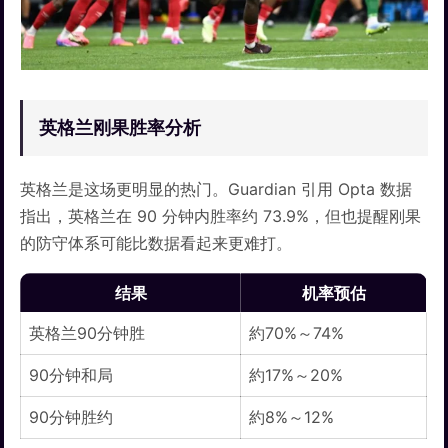
英格兰刚果胜率分析
英格兰是这场更明显的热门。Guardian 引用 Opta 数据
指出，英格兰在 90 分钟内胜率约 73.9%，但也提醒刚果
的防守体系可能比数据看起来更难打。
结果
机率预估
英格兰90分钟胜
約70%～74%
90分钟和局
約17%～20%
90分钟胜约
約8%～12%