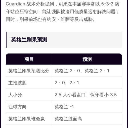
Guardian 战术分析提到，刚果在本届赛事常以 5-3-2 防
守站位压缩空间，能让强队被迫用低质量远射解决问题；
同时，刚果前场也有约安・维萨等反击威胁。
英格兰刚果预测
项目
预测
英格兰刚果预测比分
英格兰 2：0、英格兰 2：1
主推波胆
2：0、2：1
大小分
2.5 大小看盘口，保守看小 3.5
让球方向
英格兰 -1
英格兰刚果谁会赢
英格兰胜面高