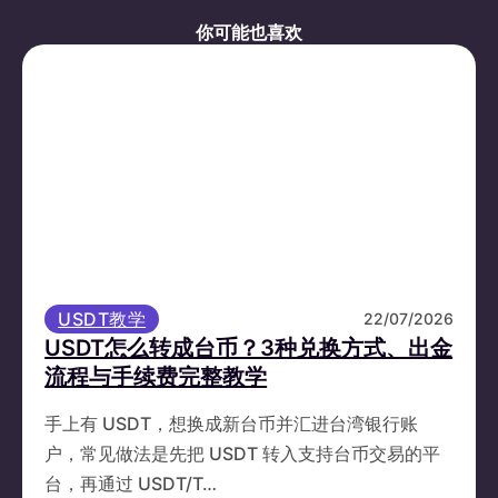
你可能也喜欢
USDT教学
22/07/2026
USDT怎么转成台币？3种兑换方式、出金
流程与手续费完整教学
手上有 USDT，想换成新台币并汇进台湾银行账
户，常见做法是先把 USDT 转入支持台币交易的平
台，再通过 USDT/T…