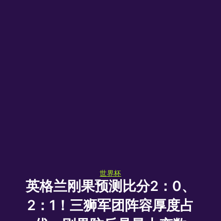
世界杯
英格兰刚果预测比分2：0、
2：1！三狮军团阵容厚度占