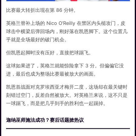
比赛最大转折出现在第 86 分钟。
英格兰替补上场的 Nico O’Reilly 在禁区内头槌攻门，皮
球击中横梁后弹回场内，刚好落在凯恩脚下。这个位置几
乎就是全场最好的破门机会。
但凯恩起脚时没有压好，直接把球踢飞。
这球如果进了，英格兰就能惊险拿下 3 分。但偏偏它没
进，最后也成为整场比赛最被放大的画面。
凯恩首战面对克罗埃西亚才梅开二度，这场却在最关键时
刻错过空门，反差自然被放大。对英格兰来说，这不只是
一球踢飞，而是把几乎到手的胜利也一起踢掉。
迦纳巫师施法成功？赛后话题掀热议