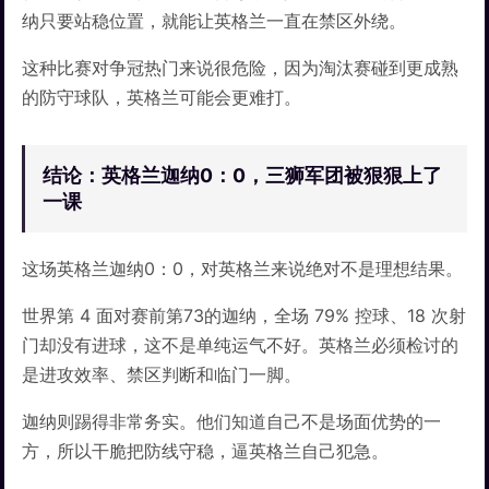
纳只要站稳位置，就能让英格兰一直在禁区外绕。
这种比赛对争冠热门来说很危险，因为淘汰赛碰到更成熟
的防守球队，英格兰可能会更难打。
结论：英格兰迦纳0：0，三狮军团被狠狠上了
一课
这场英格兰迦纳0：0，对英格兰来说绝对不是理想结果。
世界第 4 面对赛前第73的迦纳，全场 79% 控球、18 次射
门却没有进球，这不是单纯运气不好。英格兰必须检讨的
是进攻效率、禁区判断和临门一脚。
迦纳则踢得非常务实。他们知道自己不是场面优势的一
方，所以干脆把防线守稳，逼英格兰自己犯急。