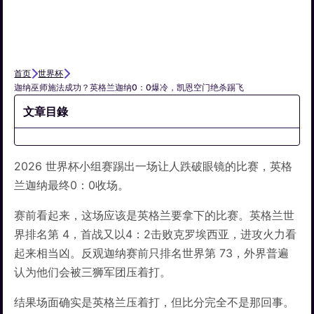
首页
世界杯
迦纳巫师施法成功？英格兰迦纳0：0爆冷，凯恩空门绝杀踢飞
文章目錄
2026 世界杯小组赛踢出一场让人跌破眼镜的比赛，英格
兰迦纳最终0：0收场。
赛前看起来，这场应该是英格兰要拿下的比赛。英格兰世
界排名第 4，首战又以4：2击败克罗埃西亚，进攻火力看
起来相当凶。反观迦纳赛前只排名世界第 73，外界普遍
认为他们会被三狮军团压着打。
结果场面确实是英格兰压着打，但比分完全不是那回事。