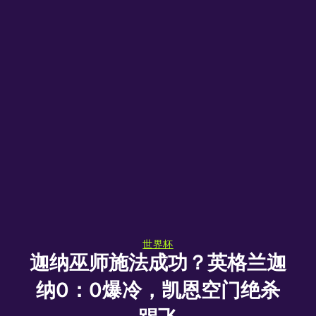
世界杯
迦纳巫师施法成功？英格兰迦
纳0：0爆冷，凯恩空门绝杀