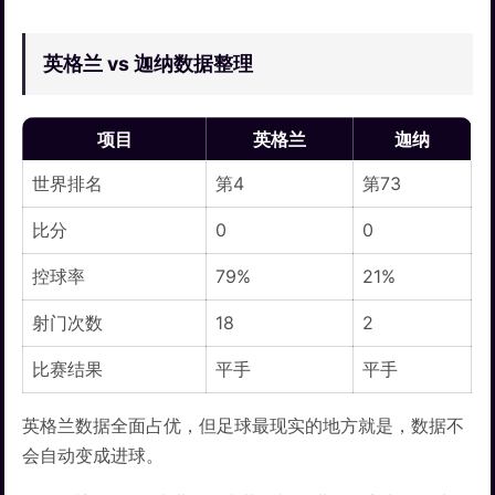
英格兰 vs 迦纳数据整理
项目
英格兰
迦纳
世界排名
第4
第73
比分
0
0
控球率
79%
21%
射门次数
18
2
比赛结果
平手
平手
英格兰数据全面占优，但足球最现实的地方就是，数据不
会自动变成进球。