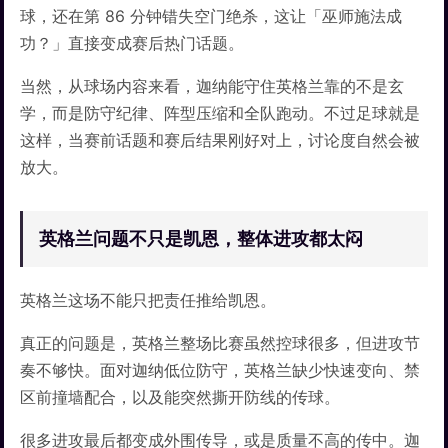
球，还在第 86 分钟错失空门绝杀，这让「巫师施法成
功？」直接变成赛后热门话题。
当然，从球场内容来看，迦纳能守住英格兰靠的不是玄
学，而是防守纪律、阵型压缩和全队跑动。不过足球就是
这样，当赛前话题和赛后结果刚好对上，讨论度自然会被
放大。
英格兰问题不只是凯恩，整体进攻都太闷
英格兰这场不能只把责任推给凯恩。
真正的问题是，英格兰整场比赛虽然控球很多，但进攻节
奏不够快。面对迦纳低位防守，英格兰缺少快速变向、禁
区前撞墙配合，以及能突然撕开防线的传球。
很多进攻最后都变成外围传导，或是质量不高的传中。迦