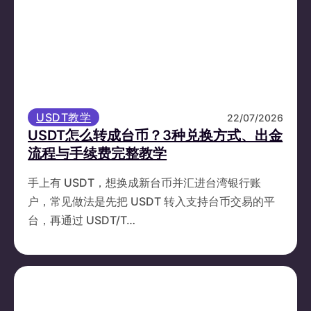
USDT教学
22/07/2026
USDT怎么转成台币？3种兑换方式、出金
流程与手续费完整教学
手上有 USDT，想换成新台币并汇进台湾银行账
户，常见做法是先把 USDT 转入支持台币交易的平
台，再通过 USDT/T…