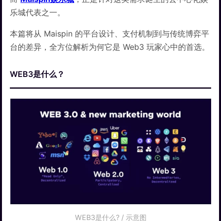
乐城代表之一。
本篇将从 Maispin 的平台设计、支付机制到与传统博弈平
台的差异，全方位解析为何它是 Web3 玩家心中的首选。
WEB3是什么？
WEB3是什么? / 示意图