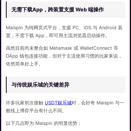
无需下载App，跨装置支援 Web 端操作
Maispin 为纯网页式平台，支援 PC、iOS 与 Android 装
置，不需下载 App，即可用主流浏览器启动操作。
虽然目前尚未整合如 Metamask 或 WalletConnect 等
DApp 钱包连接功能，但对于主流使用习惯的玩家来说，
依然简单好上手。
与传统娱乐城的关键差异
许多玩家初次接触
USDT娱乐城
时，会好奇 Maispin 与一
般线上博弈平台有什么不同。
以下几点即为 Maispin 的明显优势：