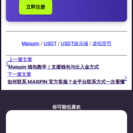
立即注册
Maispin
 / 
USDT
 / 
USDT娱乐城
 / 
虚拟货币
上一篇文章
Maispin 钱包教学｜支援钱包与出入金方式
下一篇文章
如何联系 MAISPIN 官方客服？全平台联系方式一次看懂
你可能也喜欢