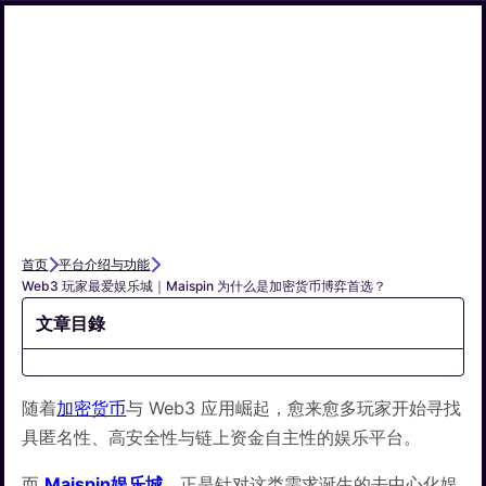
首页
平台介绍与功能
Web3 玩家最爱娱乐城｜Maispin 为什么是加密货币博弈首选？
文章目錄
随着
加密货币
与 Web3 应用崛起，愈来愈多玩家开始寻找
具匿名性、高安全性与链上资金自主性的娱乐平台。
而
Maispin娱乐城
，正是针对这类需求诞生的去中心化娱