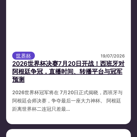
世界杯
19/07/2026
2026世界杯决赛7月20日开战！西班牙对
阿根廷争冠，直播时间、转播平台与冠军
预测
2026世界杯冠军将在 7月20日正式揭晓，西班牙与
阿根廷会师决赛，争夺最后一座大力神杯。 阿根廷
距离世界杯二连冠只差最…