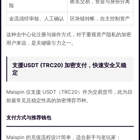
匿名交易，资金与身份分离
险
金流须经审核、人工确认
区块链转帐，自主控制资产
这种去中心化注册与操作方式，对于重视资产隐私的加密
用户来说，是关键吸引力之一。
支援USDT (TRC20) 加密支付，快速安全又稳
定
Maispin 仅支援 USDT（TRC20）作为交易货币，此为目
前最常见且稳定性高的加密博弈币种。
支付方式与推荐钱包
Maispin 的充值流程设计简单，适合新手与老玩家：