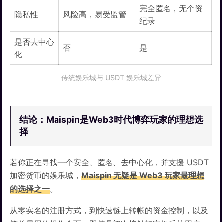
完全匿名，无个资
隐私性
风险高，易受监管
纪录
是否去中心
否
是
化
传统娱乐城与 USDT 娱乐城差异
结论：Maispin是Web3时代博弈玩家的理想选
择
若你正在寻找一个安全、匿名、去中心化，并支援 USDT
加密货币的娱乐城，
Maispin 无疑是 Web3 玩家最理想
的选择之一
。
从零实名的注册方式，到快速链上转帐的资金控制，以及