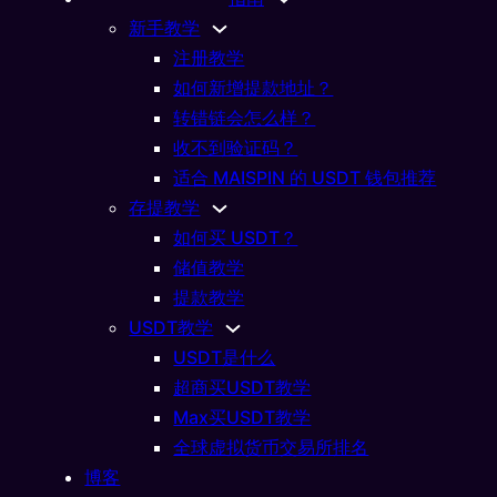
新手教学
注册教学
如何新增提款地址？
快
转错链会怎么样？
收不到验证码？
量
适合 MAISPIN 的 USDT 钱包推荐
存提教学
如何买 USDT？
储值教学
提款教学
USDT教学
USDT是什么
超商买USDT教学
Max买USDT教学
你随时随地随心所欲畅玩
全球虚拟货币交易所排名
博客