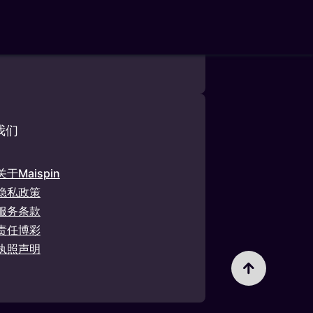
址为Zuikertuintjeweg Z/N
提供机会游戏编号
rdspelen，PB 1993，第 63 号）。
我们
关于Maispin
隐私政策
服务条款
责任博彩
执照声明