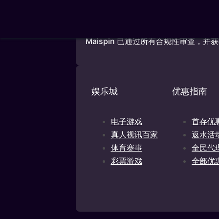
Maispin.com
由MIBS NV 经营，MI
(Zuikertuin Tower), Wil
OGL2024/145124/0922，根据《国家离
Maispin 已通过所有合规性审查
娱乐城
优惠指南
电子游戏
首存优
真人视讯百家
返水活
体育赛事
全民代
彩票游戏
全部优