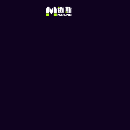
的区块链赚钱游戏入门指
南！
当元宇宙、NFT、加密货币等新兴科技
速改变金融生态。 USDT娱乐城与
GameFi 也随之跃上主流视野，吸引大
投资…
© 2025 Maispin 版权所有
无国际限制 百万玩家推荐 让