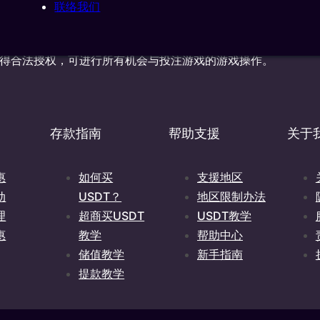
BS NV 是一家根据库拉索岛法律注册成立的公司，公司编号为162031，地
联络我们
lemstad, Curacao，并获得库拉索岛博彩控制委员会许可，可根据许可
岸危险游戏条例》（Landsverordening buitengaatse Haza
，并获得合法授权，可进行所有机会与投注游戏的游戏操作。
存款指南
帮助支援
关于
惠
如何买
支援地区
动
USDT？
地区限制办法
理
超商买USDT
USDT教学
惠
教学
帮助中心
储值教学
新手指南
提款教学