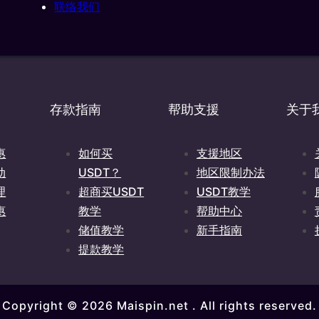
联络我们
岸危险游戏条例》（Landsverordening buitengaatse Haza
，并获得合法授权，可进行所有机会与投注游戏的游戏操作。
存款指南
帮助支援
关于
惠
如何买
支援地区
动
USDT？
地区限制办法
理
超商买USDT
USDT教学
惠
教学
帮助中心
储值教学
新手指南
提款教学
Copyright © 2026 Maispin.net . All rights reserved.