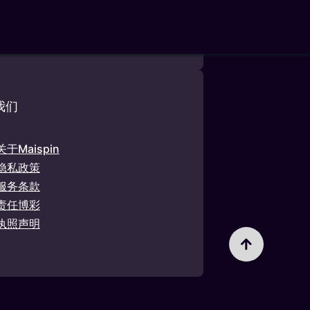
rdspelen，PB 1993，第 63 号）。
我们
关于Maispin
隐私政策
服务条款
责任博彩
执照声明