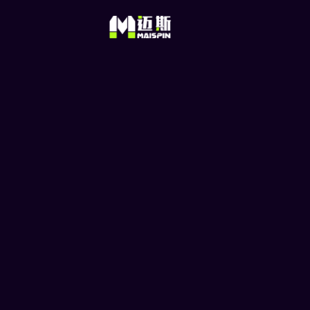
个资即可游玩的线上娱乐
USDT娱乐城是什么? USDT娱乐城是
加密货币游玩的线上赌场。USDT娱乐
的特点就是只需要钱包地址就能游玩，
须…
© 2025 Maispin 版权所有
无国际限制 百万玩家推荐 让
Maispin.com
由MIBS NV 经营，MI
(Zuikertuin Tower), Wil