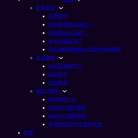
城
新手教学
指用
注册教学
城
如何新增提款地址？
无
转错链会怎么样？
收不到验证码？
适合 MAISPIN 的 USDT 钱包推荐
存提教学
如何买 USDT？
储值教学
提款教学
USDT教学
USDT是什么
超商买USDT教学
你随时随地随心所欲畅玩
Max买USDT教学
全球虚拟货币交易所排名
BS NV 是一家根据库拉索岛法律注册成立的公司，公司编号为162031，地
博客
lemstad, Curacao，并获得库拉索岛博彩控制委员会许可，可根据许可