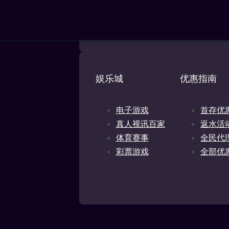
OGL2024/145124/0922，根据《国家离
Maispin 已通过所有合规性审查
娱乐城
优惠指南
电子游戏
首存优
真人视讯百家
返水活
体育赛事
全民代
彩票游戏
全部优