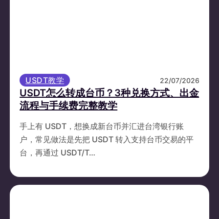
USDT教学
22/07/2026
USDT怎么转成台币？3种兑换方式、出金
流程与手续费完整教学
手上有 USDT，想换成新台币并汇进台湾银行账
户，常见做法是先把 USDT 转入支持台币交易的平
台，再通过 USDT/T…