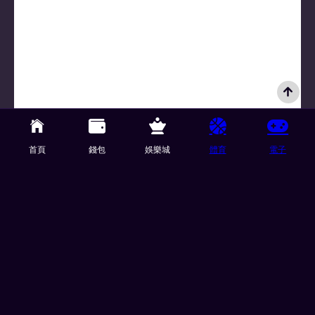
首頁
錢包
娛樂城
體育
電子
世界杯
16/07/2026
英格兰对阿根廷四强正面交锋！胜队晋级
决赛挑战西班牙
英格兰对阿根廷将在世界杯四强赛争夺最后一张决
赛门票，比赛于台湾时间 7 月 16 日凌晨 3 点在亚特
兰大开踢。 西班牙…