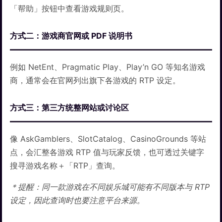
「帮助」按钮中查看游戏规则页。
方式二：游戏商官网或 PDF 说明书
例如 NetEnt、Pragmatic Play、Play’n GO 等知名游戏
商，通常会在官网列出旗下各游戏的 RTP 设定。
方式三：第三方统整网站或讨论区
像 AskGamblers、SlotCatalog、CasinoGrounds 等站
点，会汇整各游戏 RTP 值与玩家反馈，也可透过关键字
搜寻游戏名称＋「RTP」查询。
＊提醒：同一款游戏在不同娱乐城可能有不同版本与 RTP
设定，因此查询时也要注意平台来源。