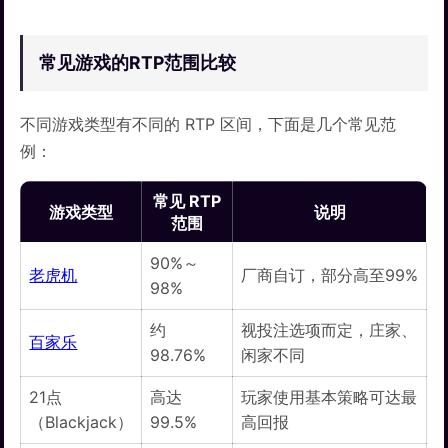
常见游戏的RTP范围比较
不同游戏类型有不同的 RTP 区间，下面是几个常见范
例：
常见 RTP
游戏类型
说明
范围
90%～
老虎机
厂商自订，部分高至99%
98%
约
视投注选项而定，庄家、
百家乐
98.76%
闲家不同
21点
高达
玩家使用基本策略可达最
（Blackjack）
99.5%
高回报