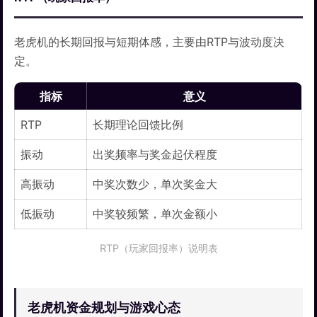
老虎机的长期回报与短期体感，主要由RTP与波动度决
定。
指标
意义
RTP
长期理论回馈比例
振动
出奖频率与奖金起伏程度
高振动
中奖次数少，单次奖金大
低振动
中奖较频繁，单次金额小
RTP（玩家回报率）说明表
老虎机资金规划与游戏心态