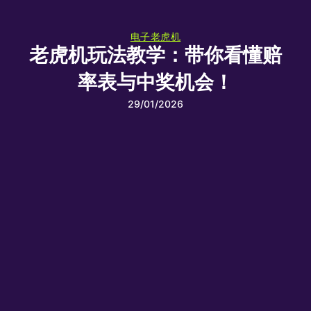
电子老虎机
老虎机玩法教学：带你看懂赔
率表与中奖机会！
29/01/2026