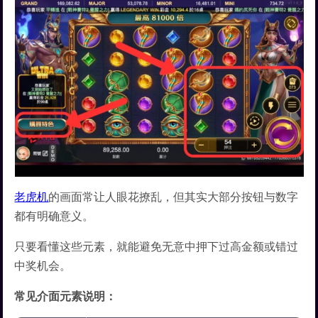
老虎机
的画面常让人眼花撩乱，但其实大部分按钮与数字
都有明确意义。
只要看懂这些元素，就能避免无意中押下过高金额或错过
中奖机会。
常见介面元素说明：