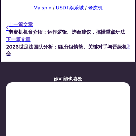
Maispin
 / 
USDT娱乐城
 / 
老虎机
上一篇文章
老虎机机台介绍：运作逻辑、选台建议，搞懂重点玩法
下一篇文章
2026世足法国队分析：I组分组情势、关键对手与晋级机
会
你可能也喜欢