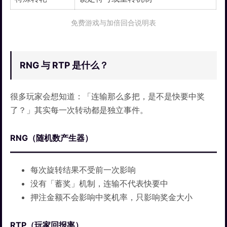
免费游戏与加倍回合说明表
RNG 与 RTP 是什么？
很多玩家会想知道：「连输那么多把，是不是快要中奖
了？」其实每一次转动都是独立事件。
RNG（随机数产生器）
每次旋转结果不受前一次影响
没有「蓄奖」机制，连输不代表快要中
押注金额不会影响中奖机率，只影响奖金大小
RTP（玩家回报率）