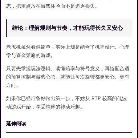
态，把重点放在游戏体验而不是追逐损失。
结论：理解规则与节奏，才能玩得长久又安心
老虎机虽然看似简单，实际上却是结合了机率设计、心理
学与资金策略的游戏。
只要先掌握玩法逻辑、读懂赔率与符号意义，再搭配合适
的预算控制与游戏心态，就能让每次旋转都更安心、更有
方向。
如果你已经准备好踏出第一步，不妨从 RTP 较高的低波
动游戏开始，享受纯粹的转动乐趣。
延伸阅读