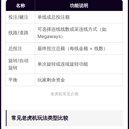
名称
功能说明
投注/赌注
单线或总投注额
可选择连线线数或采连线方式（如
线路/道路
Megaways）
总投注
最终投注总额（每线金额 × 线数）
旋转/自动
单次旋转或连续旋转功能
旋转
平衡
玩家剩余资金
老虎机常见介面
常见老虎机玩法类型比较