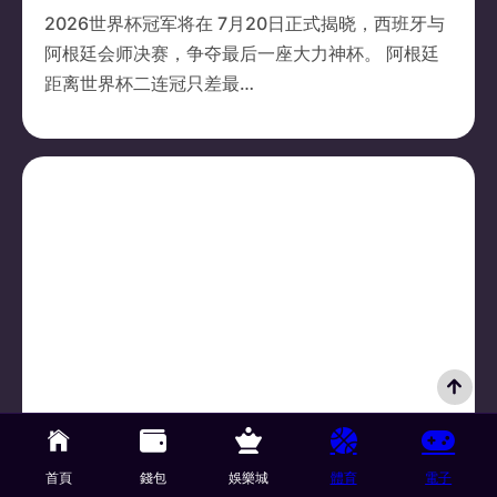
2026世界杯冠军将在 7月20日正式揭晓，西班牙与
阿根廷会师决赛，争夺最后一座大力神杯。 阿根廷
距离世界杯二连冠只差最…
世界杯
16/07/2026
英格兰对阿根廷四强正面交锋！胜队晋级
首頁
錢包
娛樂城
體育
電子
决赛挑战西班牙