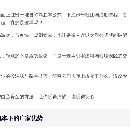
画面上跳出一堆自称高胜率公式、下注讯号社团与必胜课程，看
。但，真的是这样吗？
场游戏，节奏快、规则简单，也让很多人误以为靠公式就能破解
里，隐藏的不是赢钱秘诀，而是一连串机率逻辑与心理误区的交
专业的投注法与路单技巧，解释它们实际上改变了什么、没改变
护自己资金的方法，让你玩得清醒，也玩得安心。
机率下的庄家优势