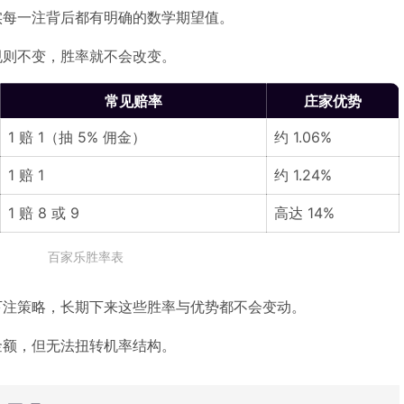
实每一注背后都有明确的数学期望值。
规则不变，胜率就不会改变。
常见赔率
庄家优势
1 赔 1（抽 5% 佣金）
约 1.06%
1 赔 1
约 1.24%
1 赔 8 或 9
高达 14%
百家乐胜率表
下注策略，长期下来这些胜率与优势都不会变动。
金额，但无法扭转机率结构。