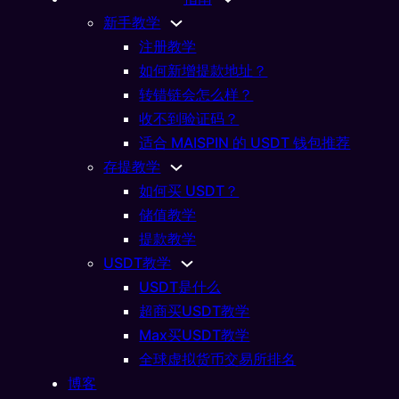
新手教学
注册教学
如何新增提款地址？
转错链会怎么样？
收不到验证码？
适合 MAISPIN 的 USDT 钱包推荐
存提教学
如何买 USDT？
储值教学
娱乐城游戏
解是真的吗？从胜率与风险
提款教学
USDT教学
20/01/2026
USDT是什么
超商买USDT教学
Max买USDT教学
全球虚拟货币交易所排名
博客